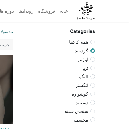
خانه
فروشگاه
رویدادها
دوره ه
Categories
محصولا
همه کالاها
گردنبند
اباژور
تاج
النگو
انگشتر
گوشواره
دستبند
سنجاق سینه
مجسمه