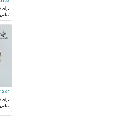
1152
برای 
تماس ب
4334
برای 
تماس ب