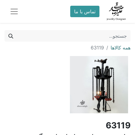
تماس با ما
همه کالاها
63119
63119